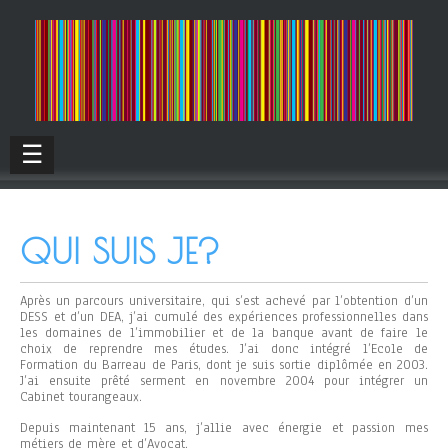
☰
QUI SUIS JE?
Après un parcours universitaire, qui s’est achevé par l’obtention d’un
DESS et d’un DEA, j’ai cumulé des expériences professionnelles dans
les domaines de l’immobilier et de la banque avant de faire le
choix de reprendre mes études. J’ai donc intégré l’Ecole de
Formation du Barreau de Paris, dont je suis sortie diplômée en 2003.
J’ai ensuite prêté serment en novembre 2004 pour intégrer un
Cabinet tourangeaux.
Depuis maintenant 15 ans, j’allie avec énergie et passion mes
métiers de mère et d’Avocat.